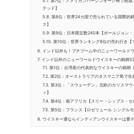
5.7.
第7位：アメリカンバージンオーク樽で熟成
テッド】
5.8.
第8位：世界24カ国で売られている国際的
ス】
5.9.
第9位：日本限定数240本【ポールジョン・
5.10.
第10位：世界ランキング8位の売れ行き【マ
6.
インド以外も！プチブーム中のニューワールド
7.
インド以外のニューワールドウイスキーの銘柄5
7.1.
第1位：台湾産の代表的なウイスキーの銘柄
7.2.
第2位：オーストラリアのタスマニア島で生
7.3.
第3位：「スウェーデン」北欧のカリスマウイ
ィ】
7.4.
第4位：南アフリカ【スリー・シップス・セ
7.5.
第5位：フランス【ロゼリュール シングル
8.
ウイスキー通ならインディアンウイスキーは要