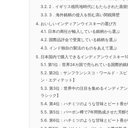
3.2.
2．イギリス植民地時代にもたらされた蒸留
3.3.
3．海外銘柄の侵入を拒む高い関税障壁
4.
おいしいインディアンウイスキーの選び方
4.1.
日本の商社が輸入している銘柄から選ぶ
4.2.
国際品評会で受賞している銘柄を選ぶ
4.3.
インド独自の製法のものをあえて選ぶ
5.
日本国内で購入できるインディアンウイスキー1
5.1.
第1位：世界24カ国で売られている国際的
5.2.
第2位：サンフランシスコ・ワールド・スピ
ン・エディテット】
5.3.
第3位：世界中の注目を集めるインディアン
ラシック】
5.4.
第4位：ハチミツのような甘味とピート香が
5.5.
第5位：バーボン樽で7年間熟成させた芳醇
5.6.
第6位：ハチミツのような甘味とピート香が