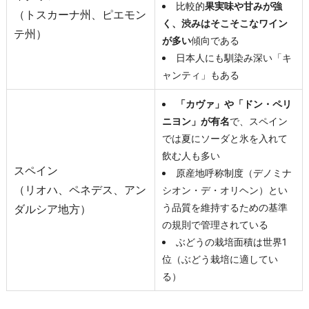
比較的
果実味や甘みが強
（トスカーナ州、ピエモン
く、渋みはそこそこなワイン
テ州）
が多い
傾向である
日本人にも馴染み深い「キ
ャンティ」もある
「カヴァ」や「ドン・ペリ
ニヨン」が有名
で、スペイン
では夏にソーダと氷を入れて
飲む人も多い
スペイン
原産地呼称制度（デノミナ
（リオハ、ペネデス、アン
シオン・デ・オリヘン）とい
う品質を維持するための基準
ダルシア地方）
の規則で管理されている
ぶどうの栽培面積は世界1
位（ぶどう栽培に適してい
る）