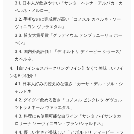
3.1.
日本人が飲みやすい「サンタ・ヘレナ・アルパカ・カ
ベルネ・メルロー」
3.2.
手頃なのに完成度が高い「コノスル カベルネ・ソー
ヴィニヨン ヴァラエタル」
3.3.
旨安大賞受賞「グラディウム テンプラニーリョ ホー
べン」
3.4.
国内外高評価！「デ ボルトリ ディービー シラーズ/
カベルネ」
4.
【白ワイン＆スパークリングワイン】安くて美味しいワイ
ンを5つ紹介！
4.1.
日本人好みの控えめな強さ「カーサ・デル・ソル・シ
ャルドネ」
4.2.
グイグイ飲める旨さ「コノスル ビシクレタ ゲヴュル
ツトラミネール ヴァラエタル」
4.3.
料理にも使用可能な白ワイン「サンタ バイサンタカ
ロリーナ ソーヴィニヨン・ブラン/シャルドネ」
4.4.
優しい甘さが美味しい「デ ボルトリ ディービー トラ