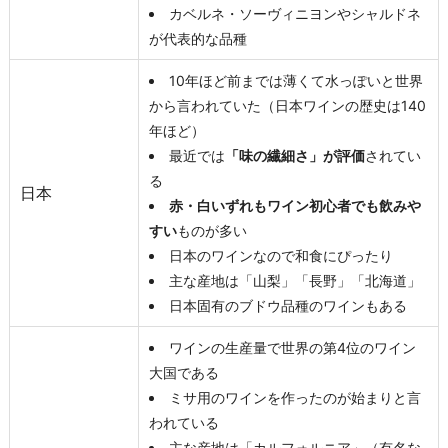
カベルネ・ソーヴィニヨンやシャルドネ
が代表的な品種
10年ほど前までは薄くて水っぽいと世界
から言われていた（日本ワインの歴史は140
年ほど）
最近では
「味の繊細さ」が評価
されてい
る
日本
赤・白いずれもワイン初心者でも飲みや
すい
ものが多い
日本のワインなので和食にぴったり
主な産地は「山梨」「長野」「北海道」
日本固有のブドウ品種のワインもある
ワインの生産量で世界の第4位のワイン
大国である
ミサ用のワインを作ったのが始まりと言
われている
主な産地は「カルフォルニア」（有名な