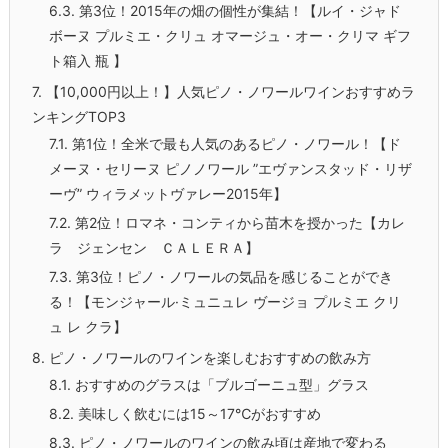
6.3.
第3位！2015年の畑の個性が集結！【ルイ・ジャド
ボーヌ プルミエ・クリュ オマージュ・オー・クリマ ギフ
ト箱入 瓶 】
7.
【10,000円以上！】人気ピノ・ノワールワインおすすめラ
ンキングTOP3
7.1.
第1位！全米で最も人気のあるピノ・ノワール！【ド
メーヌ・セリーヌ ピノノワール ”エヴァンスタッド・リザ
ーヴ” ウィラメットヴァレー2015年】
7.2.
第2位！ロマネ・コンティから苗木を授かった【カレ
ラ ジェンセン ＣＡＬＥＲＡ】
7.3.
第3位！ピノ・ノワールの気品を感じることができ
る！【モンジャール·ミュニュレ ヴージョ プルミエ クリ
ュ レ クラ】
8.
ピノ・ノワールのワインを楽しむおすすめの飲み方
8.1.
おすすめのグラスは「ブルゴーニュ型」グラス
8.2.
美味しく飲むには15～17℃がおすすめ
8.3.
ピノ・ノワールのワインの飲み頃は産地で変わる