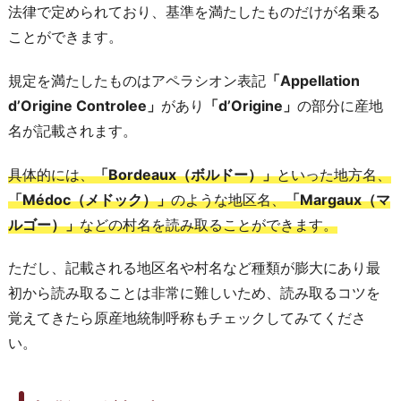
法律で定められており、基準を満たしたものだけが名乗る
ことができます。
規定を満たしたものはアペラシオン表記
「Appellation
d’Origine Controlee」
があり
「d’Origine」
の部分に産地
名が記載されます。
具体的には、
「Bordeaux（ボルドー）」
といった地方名、
「Médoc（メドック）」
のような地区名、
「Margaux（マ
ルゴー）」
などの村名を読み取ることができます。
ただし、記載される地区名や村名など種類が膨大にあり最
初から読み取ることは非常に難しいため、読み取るコツを
覚えてきたら原産地統制呼称もチェックしてみてくださ
い。