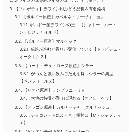
2.
赤ワインの味を表現するのは「ボディ（重さ）」
3.
【フルボディ】赤ワイン用ぶどう品種＆有名銘柄
3.1.
【ボルドー原産】カベルネ・ソーヴィニョン
3.1.1.
ボルドー産赤ワインの王 【シャトー・ムート
ン・ロスチャイルド】
3.2.
【ボルドー原産】マルベック
3.2.1.
成熟が進むと香りが変化していく【トラピチェ・
オークカクス】
3.3.
【コート・デュ・ローヌ原産】シラー
3.3.1.
がつんと強い飲みごたえを持つシラーの典型
【ペンフォールズ】
3.4.
【リオハ原産】テンプラニーリョ
3.4.1.
大地の特徴が香りに現れる【オノロ・ベラ】
3.5.
【アラゴン原産】ガルナッチャ（グルナッシュ）
3.5.1.
チョコレートによく合う極甘口【M・シャプティ
エ】
3.6.
【ピエモンテ州原産】ネッビオーロ