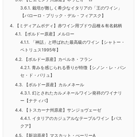
3.6.1.
栽培が難しく希少なイタリアの「王のワイン」
【バローロ・ブリック・デル・フィアスク】
4.
【ミディアムボディ】赤ワイン用ブドウ品種＆有名銘柄
4.1.
【ボルドー原産】メルロー
4.1.1.
「神話」と呼ばれた最高級のワイン【シャトー・
ペトリュス1995年】
4.2.
【ボルドー原産】カベルネ・フラン
4.2.1.
青みを感じられる香りが特徴【シノン・レ・パン
セ・ド・パリュ】
4.3.
【ボルドー原産】カルメネール
4.3.1.
幻とされたカルメネールワイン発祥のワイナリ
ー【ナティバ】
4.4.
【トスカーナ州原産】サンジョヴェーゼ
4.4.1.
イタリアのカジュアルなテーブルワイン【パス
クア】
4.5.
【新潟原産】マスカット・べーリーA