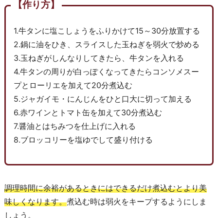
【作り方】
1.牛タンに塩こしょうをふりかけて15～30分放置する
2.鍋に油をひき、スライスした玉ねぎを弱火で炒める
3.玉ねぎがしんなりしてきたら、牛タンを入れる
4.牛タンの周りが白っぽくなってきたらコンソメスー
プとローリエを加えて20分煮込む
5.ジャガイモ・にんじんをひと口大に切って加える
6.赤ワインとトマト缶を加えて30分煮込む
7.醤油とはちみつを仕上げに入れる
8.ブロッコリーを塩ゆでして盛り付ける
調理時間に余裕があるときにはできるだけ煮込むとより美
味しくなります。
煮込む時は弱火をキープするようにしま
しょう。