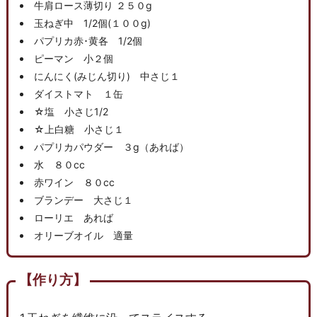
牛肩ロース薄切り ２５０g
玉ねぎ中 1/2個(１００g)
パプリカ赤･黄各 1/2個
ピーマン 小２個
にんにく(みじん切り) 中さじ１
ダイストマト １缶
☆塩 小さじ1/2
☆上白糖 小さじ１
パプリカパウダー ３g（あれば）
水 ８０cc
赤ワイン ８０cc
ブランデー 大さじ１
ローリエ あれば
オリーブオイル 適量
【作り方】