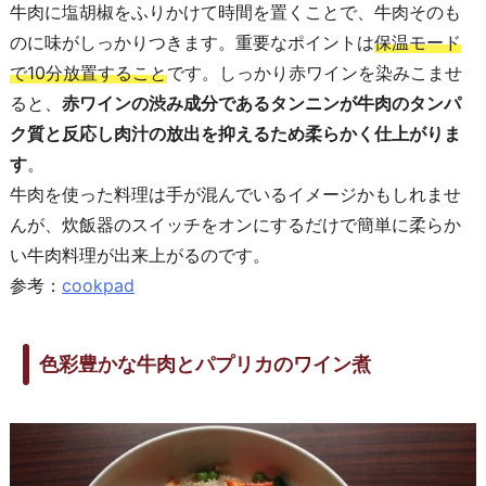
牛肉に塩胡椒をふりかけて時間を置くことで、牛肉そのも
のに味がしっかりつきます。重要なポイントは
保温モード
で10分放置すること
です。しっかり赤ワインを染みこませ
ると、
赤ワインの渋み成分であるタンニンが牛肉のタンパ
ク質と反応し肉汁の放出を抑えるため柔らかく仕上がりま
す
。
牛肉を使った料理は手が混んでいるイメージかもしれませ
んが、炊飯器のスイッチをオンにするだけで簡単に柔らか
い牛肉料理が出来上がるのです。
参考：
cookpad
色彩豊かな牛肉とパプリカのワイン煮