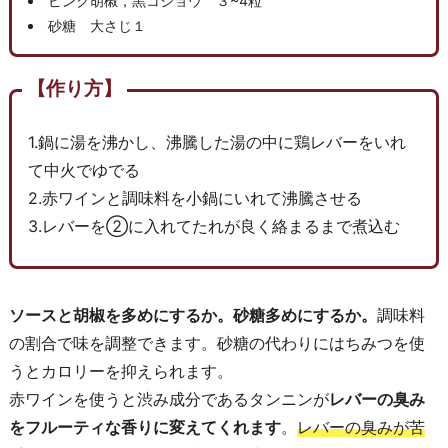
ピンク胡椒，黒コショウ ３~4粒
砂糖 大さじ１
【作り方】
1.鍋に湯を沸かし、沸騰した湯の中に鶏レバーをいれ
て中火でゆでる
2.赤ワインと調味料を小鍋にいれて沸騰させる
3.レバーを②に入れてたれが良く絡まるまで煮込む
ソースと胡椒を多めにするか。砂糖多めにするか。
調味料
の割合で味を調整できます。砂糖の代わりにはちみつを使
うとカロリーを抑えられます。
赤ワインを使うと渋み成分であるタンニンが
レバーの臭み
をフルーティな香りに変えてくれます
。
レバーの臭みが苦