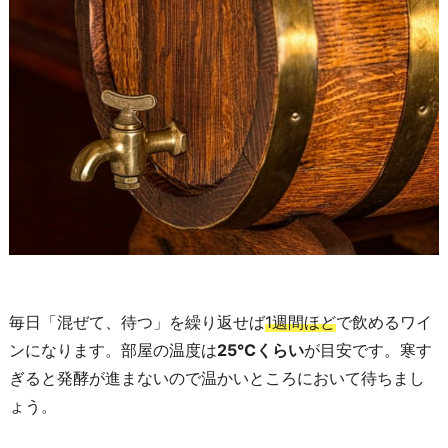
毎日「混ぜて、待つ」を繰り返せば
1週間ほど
で飲めるワイ
ンになります。部屋の温度は
25℃くらい
が目安です。寒す
ぎると発酵が進まないので温かいところにおいて待ちまし
ょう。