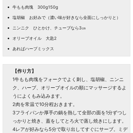
牛もも肉塊 300g150g
塩胡椒 お好みで（濃い味が好きなら全面にしっかりと）
ニンニク ひとかけ、チューブなら3㎝
オリーブオイル 大匙2
あればハーブミックス
【作り方】
1牛もも肉塊をフォークでよく刺し、塩胡椒、ニンニ
ク、ハーブ、オリーブオイルの順にマッサージするよ
うによくもみ込みます。
2肉を常温で10分程おきます。
3フライパンか厚手の鍋を熱して全部の面を1分ずつし
っかりと焼き、蓋をしてとろ火で蒸し焼きにします。
4レアが好みなら5分で取り出してすぐにサーブ。ミデ