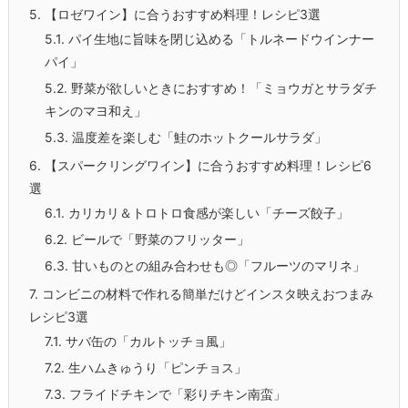
5.
【ロゼワイン】に合うおすすめ料理！レシピ3選
5.1.
パイ生地に旨味を閉じ込める「トルネードウインナー
パイ」
5.2.
野菜が欲しいときにおすすめ！「ミョウガとサラダチ
キンのマヨ和え」
5.3.
温度差を楽しむ「鮭のホットクールサラダ」
6.
【スパークリングワイン】に合うおすすめ料理！レシピ6
選
6.1.
カリカリ＆トロトロ食感が楽しい「チーズ餃子」
6.2.
ビールで「野菜のフリッター」
6.3.
甘いものとの組み合わせも◎「フルーツのマリネ」
7.
コンビニの材料で作れる簡単だけどインスタ映えおつまみ
レシピ3選
7.1.
サバ缶の「カルトッチョ風」
7.2.
生ハムきゅうり「ピンチョス」
7.3.
フライドチキンで「彩りチキン南蛮」