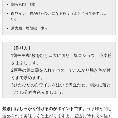
鶏もも肉 1枚
白ワイン 肉がひたひたになる程度（水と半分半分でもよ
い）
薄力粉、塩胡椒 少々
【作り方】
1鶏モモ肉1枚をひと口大に切り、塩コショウ、小麦粉
をまぶします。
2厚手の鍋に鶏を入れてバターでこんがり焼き色が付
くまで炒めます。
3ひたひたの白ワインを注いで煮立たせ、弱火に落と
して15分程煮込みましょう。
焼き目はしっかり付けるのがポイントです。
うま味が閉じ
込められて美味しく仕上がりますよ。煮込む時も火を強く